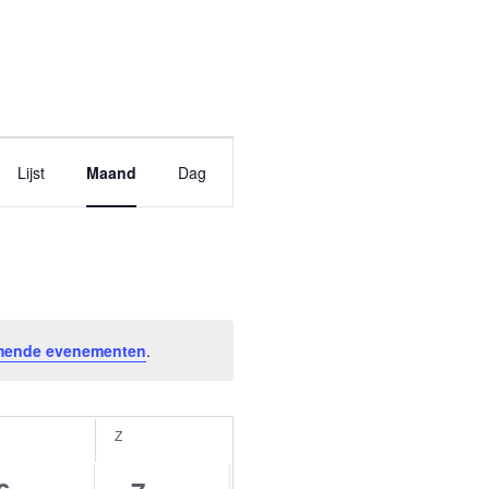
Evenement
Lijst
Maand
Dag
weergaven
navigatie
mende evenementen
.
ATERDAG
Z
ZONDAG