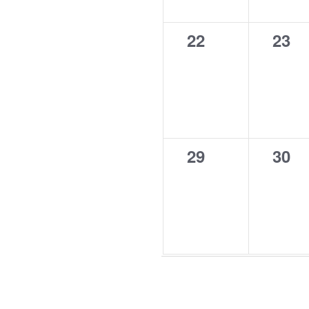
0
0
22
23
evenementen,
even
0
0
29
30
evenementen,
even