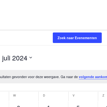
Zoek naar Evenementen
juli 2024
Selecteer
een
esultaten gevonden voor deze weergave. Ga naar de
volgende aanko
datum.
Bericht
W
WOENSDAG
D
DONDERDAG
V
VRIJDAG
Z
Z