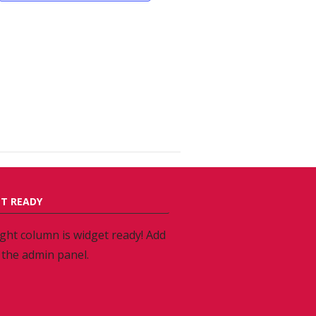
T READY
ight column is widget ready! Add
 the admin panel.