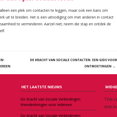
et alleen een plek om contacten te leggen, maar ook een kans om
erk uit te breiden. Het is een uitnodiging om met anderen in contact
nzaamheid te verminderen. Aarzel niet; neem die stap en ontdek de
lf.
EN:
DE KRACHT VAN SOCIALE CONTACTEN: EEN GIDS VOOR
DEREEN
ONTMOETINGEN
→
HET LAATSTE NIEUWS
WIDGE
This r
De Kracht van Sociale Verbindingen:
Vriendenkringen voor Iedereen
one in
De Kracht van Sociale Verbindingen: