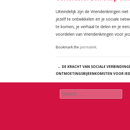
Uiteindelijk zijn de Vriendenkringen ni
jezelf te ontwikkelen en je sociale netw
te komen, je verhaal te delen en je ee
voordelen van Vriendenkringen voor jeze
Bookmark the
permalink
.
←
DE KRACHT VAN SOCIALE VERBINDING
Post navigation
ONTMOETINGSBIJEENKOMSTEN VOOR IE
Search