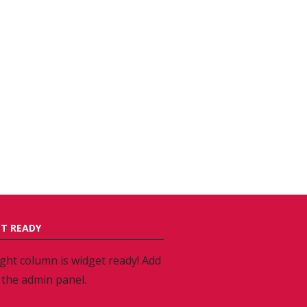
T READY
ight column is widget ready! Add
 the admin panel.