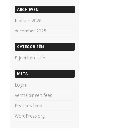
ARCHIEVEN
februari 2026
december 2025
CATEGORIEËN
Bijeenkomsten
META
Login
Vermeldingen feed
Reacties feed
WordPress.org